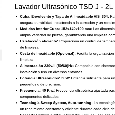
Lavador Ultrasónico TSD J - 2L
Cuba, Envolvente y Tapa de A. Inoxidable AISI 304:
Fab
asegura durabilidad, resistencia a la corrosión y un rendim
Medidas Interior Cuba: 152x
140x
100 mm:
Las dimension
amplia variedad de piezas, garantizando una limpieza com
Calefacción eficiente:
Proporciona un control de temperat
de limpieza.
Cesta de Inoxidable (Opcional):
Facilita la organizació
limpieza.
Alimentación 230v/II (50/60)Hz:
Compatible con sistemas 
instalación y uso en diversos entornos.
Potencia Ultrasonidos: 50W:
Potencia suficiente para u
pequeños o de precisión.
Frecuencia: 40 Khz:
Frecuencia ultrasónica ajustada para
componentes delicados.
Tecnología Sweep System, Auto-tunning:
La tecnología
un rendimiento constante y eficiente durante cada ciclo de
Panel de Control digital integrado:
Fácil de usar, con aj