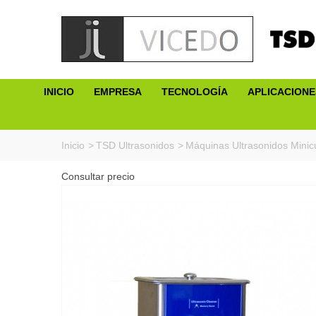
INICIO
EMPRESA
TECNOLOGÍA
APLICACIONE
Inicio
>
TSD Ultrasonidos
>
Máquinas Ultrasonidos Mini
Consultar precio