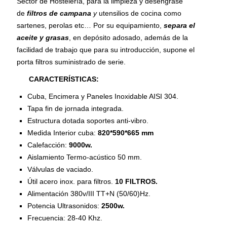
Sector de Hostelería, para la limpieza y desengrase
de
filtros de campana
y
utensilios de cocina como
sartenes, perolas etc… Por su equipamiento,
separa el
aceite y grasas
, en depósito adosado, además de la
facilidad de trabajo que para su introducción, supone el
porta filtros suministrado de serie.
CARACTERÍSTICAS:
Cuba, Encimera y Paneles Inoxidable AISI 304.
Tapa fin de jornada integrada.
Estructura dotada soportes anti-vibro.
Medida Interior cuba:
820*590*665 mm
Calefacción:
9000w.
Aislamiento Termo-acústico 50 mm.
Válvulas de vaciado.
Útil acero inox. para filtros.
10 FILTROS.
Alimentación 380v/III TT+N (50/60)Hz.
Potencia Ultrasonidos:
2500w.
Frecuencia: 28-40 Khz.