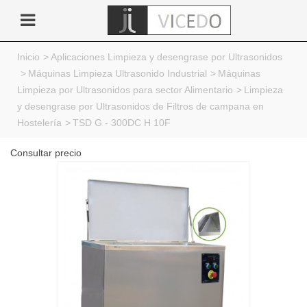
Inicio
>
Aplicaciones Limpieza y desengrase por Ultrasonidos
>
Máquinas Limpieza Ultrasonido Industrial
>
Máquinas
Limpieza por Ultrasonidos para sector Alimentario
>
Limpieza
y desengrase por Ultrasonidos de Filtros de campana en
Hostelería
>
TSD G - 300DC H 10F
Consultar precio